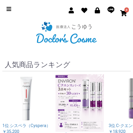
0
人気商品ランキング
1位.シスペラ（Cyspera）
3位.C-クエ
￥35,200
￥18,920