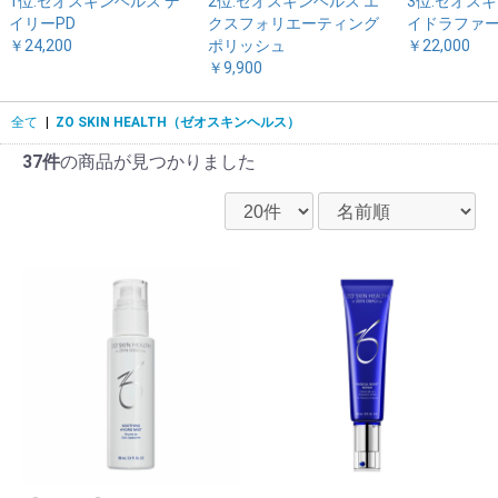
1位.ゼオスキンヘルス デ
2位.ゼオスキンヘルス エ
3位.ゼオス
イリーPD
クスフォリエーティング
イドラファ
￥24,200
ポリッシュ
￥22,000
￥9,900
全て
|
ZO SKIN HEALTH（ゼオスキンヘルス）
37件
の商品が見つかりました